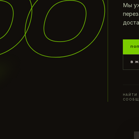
00
Мы уж
перез
доста
ПО
В 
НАЙТИ
СООБЩ