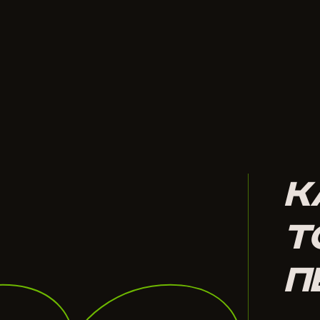
К
Т
П